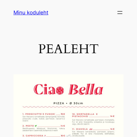
Liigu
Minu koduleht
sisu
juurde
PEALEHT